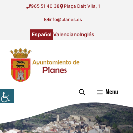
Saltar
965 51 40 38
Plaça Dalt Vila, 1
al
contenido
info@planes.es
Español
Valenciano
Inglés
Menu