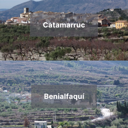
Catamarruc
Benialfaquí