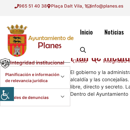
Saltar
965 51 40 38
Plaça Dalt Vila, 1
info@planes.es
al
contenido
Inicio
Noticias
Plan de medid
Inicio
Integridad i
Integridad institucional
El gobierno y la administ
Planificación e información
alcaldía y las concejalías
de relevancia jurídica
libre, directo y secreto. L
Dentro del Ayuntamiento 
Canales de denuncias