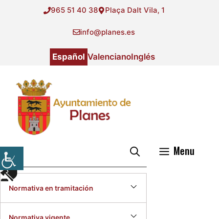
Saltar
965 51 40 38
Plaça Dalt Vila, 1
al
contenido
info@planes.es
Español
Valenciano
Inglés
Menu
Información jurídica
Normativa en tramitación
Normativa vigente