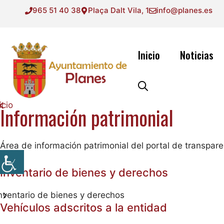
Saltar
965 51 40 38
Plaça Dalt Vila, 1
info@planes.es
al
contenido
Inicio
Noticias
icio
Información patrimonial
Área de información patrimonial del portal de transpar
Inventario de bienes y derechos
nventario de bienes y derechos
Vehículos adscritos a la entidad