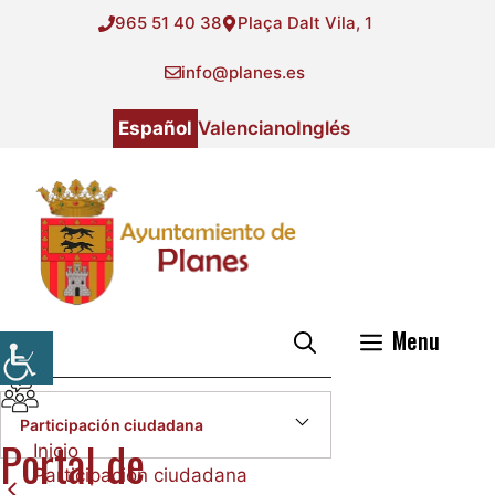
Saltar
965 51 40 38
Plaça Dalt Vila, 1
al
contenido
info@planes.es
Español
Valenciano
Inglés
Menu
Participación ciudadana
Participación ciudadana
Portal de
Inicio
Participación ciudadana