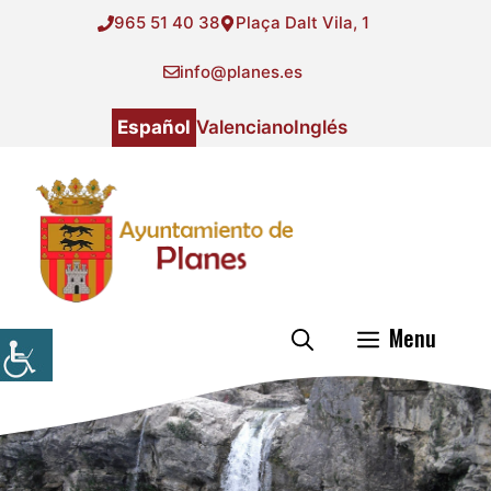
Saltar
965 51 40 38
Plaça Dalt Vila, 1
al
contenido
info@planes.es
Español
Valenciano
Inglés
Menu