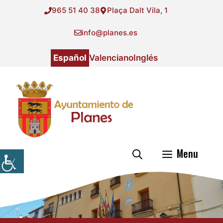
Saltar
965 51 40 38
Plaça Dalt Vila, 1
al
contenido
info@planes.es
Español
Valenciano
Inglés
Menu