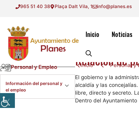
Saltar
965 51 40 38
Plaça Dalt Vila, 1
info@planes.es
al
contenido
Inicio
Noticias
Relación de p
Inicio
Personal y
Personal y Empleo
El gobierno y la administ
Información del personal y
alcaldía y las concejalías
el empleo
libre, directo y secreto. L
Dentro del Ayuntamiento 