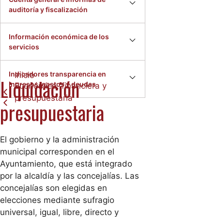
auditoría y fiscalización
Información económica de los
servicios
Indicadores transparencia en
Inicio
Liquidación
ingresos, gastos y deudas
Económica, financiera y
presupuestaria
presupuestaria
El gobierno y la administración
municipal corresponden en el
Ayuntamiento, que está integrado
por la alcaldía y las concejalías. Las
concejalías son elegidas en
elecciones mediante sufragio
universal, igual, libre, directo y