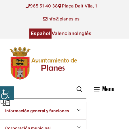
Saltar
965 51 40 38
Plaça Dalt Vila, 1
al
contenido
info@planes.es
Español
Valenciano
Inglés
Menu
Institucional
Información general y funciones
Corporación municipal