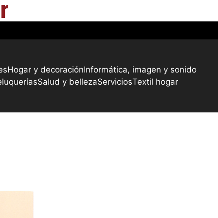
r
es
Hogar y decoración
Informática, imagen y sonido
eluquerías
Salud y belleza
Servicios
Textil hogar