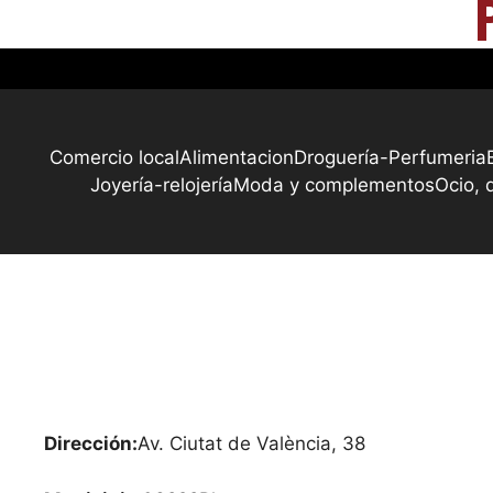
Comercio local
Alimentacion
Droguería-Perfumeria
Joyería-relojería
Moda y complementos
Ocio, 
Dirección:
Av. Ciutat de València, 38