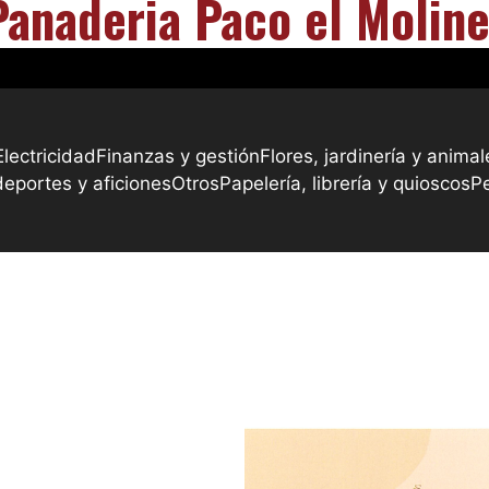
Panaderia Paco el Moline
Electricidad
Finanzas y gestión
Flores, jardinería y animal
deportes y aficiones
Otros
Papelería, librería y quioscos
P